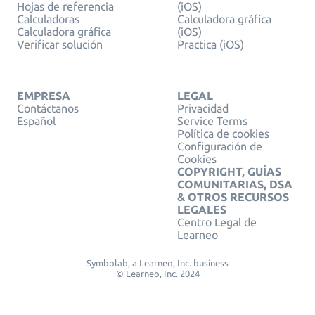
Hojas de referencia
(iOS)
Calculadoras
Calculadora gráfica
Calculadora gráfica
(iOS)
Verificar solución
Practica (iOS)
EMPRESA
LEGAL
Contáctanos
Privacidad
Español
Service Terms
Política de cookies
Configuración de
Cookies
COPYRIGHT, GUÍAS
COMUNITARIAS, DSA
& OTROS RECURSOS
LEGALES
Centro Legal de
Learneo
Symbolab, a Learneo, Inc. business
© Learneo, Inc. 2024