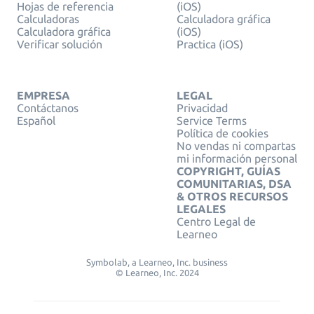
Hojas de referencia
(iOS)
Calculadoras
Calculadora gráfica
Calculadora gráfica
(iOS)
Verificar solución
Practica (iOS)
EMPRESA
LEGAL
Contáctanos
Privacidad
Español
Service Terms
Política de cookies
No vendas ni compartas
mi información personal
COPYRIGHT, GUÍAS
COMUNITARIAS, DSA
& OTROS RECURSOS
LEGALES
Centro Legal de
Learneo
Symbolab, a Learneo, Inc. business
© Learneo, Inc. 2024