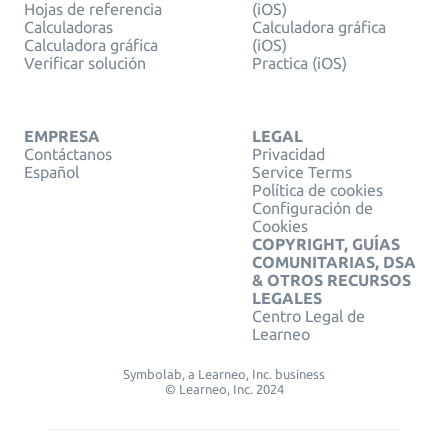
Hojas de referencia
(iOS)
Calculadoras
Calculadora gráfica
Calculadora gráfica
(iOS)
Verificar solución
Practica (iOS)
EMPRESA
LEGAL
Contáctanos
Privacidad
Español
Service Terms
Política de cookies
Configuración de
Cookies
COPYRIGHT, GUÍAS
COMUNITARIAS, DSA
& OTROS RECURSOS
LEGALES
Centro Legal de
Learneo
Symbolab, a Learneo, Inc. business
© Learneo, Inc. 2024