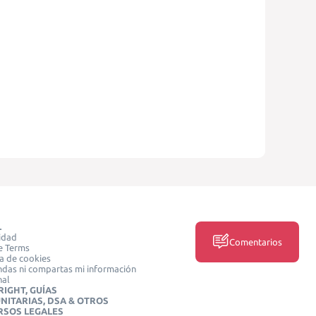
L
idad
Comentarios
e Terms
ca de cookies
das ni compartas mi información
nal
IGHT, GUÍAS
NITARIAS, DSA & OTROS
RSOS LEGALES