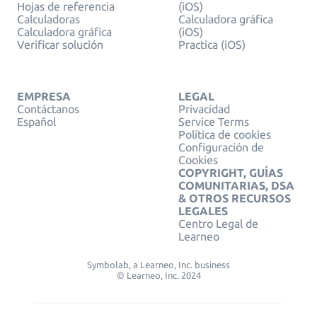
Hojas de referencia
(iOS)
Calculadoras
Calculadora gráfica
Calculadora gráfica
(iOS)
Verificar solución
Practica (iOS)
EMPRESA
LEGAL
Contáctanos
Privacidad
Español
Service Terms
Política de cookies
Configuración de
Cookies
COPYRIGHT, GUÍAS
COMUNITARIAS, DSA
& OTROS RECURSOS
LEGALES
Centro Legal de
Learneo
Symbolab, a Learneo, Inc. business
© Learneo, Inc. 2024