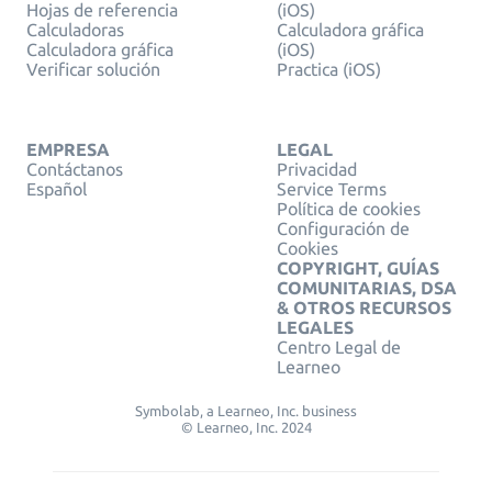
Hojas de referencia
(iOS)
Calculadoras
Calculadora gráfica
Calculadora gráfica
(iOS)
Verificar solución
Practica (iOS)
EMPRESA
LEGAL
Contáctanos
Privacidad
Español
Service Terms
Política de cookies
Configuración de
Cookies
COPYRIGHT, GUÍAS
COMUNITARIAS, DSA
& OTROS RECURSOS
LEGALES
Centro Legal de
Learneo
Symbolab, a Learneo, Inc. business
© Learneo, Inc. 2024