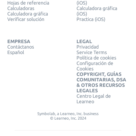
Hojas de referencia
(iOS)
Calculadoras
Calculadora gráfica
Calculadora gráfica
(iOS)
Verificar solución
Practica (iOS)
EMPRESA
LEGAL
Contáctanos
Privacidad
Español
Service Terms
Política de cookies
Configuración de
Cookies
COPYRIGHT, GUÍAS
COMUNITARIAS, DSA
& OTROS RECURSOS
LEGALES
Centro Legal de
Learneo
Symbolab, a Learneo, Inc. business
© Learneo, Inc. 2024