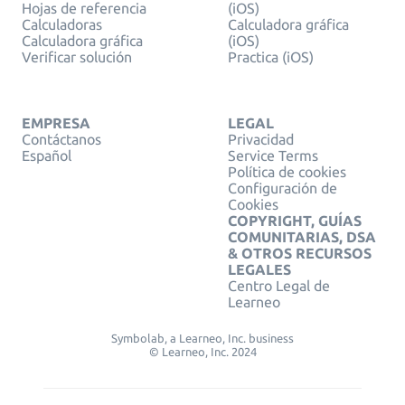
Hojas de referencia
(iOS)
Calculadoras
Calculadora gráfica
Calculadora gráfica
(iOS)
Verificar solución
Practica (iOS)
EMPRESA
LEGAL
Contáctanos
Privacidad
Español
Service Terms
Política de cookies
Configuración de
Cookies
COPYRIGHT, GUÍAS
COMUNITARIAS, DSA
& OTROS RECURSOS
LEGALES
Centro Legal de
Learneo
Symbolab, a Learneo, Inc. business
© Learneo, Inc. 2024