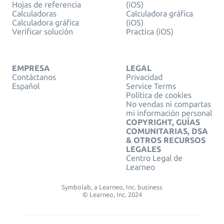
Hojas de referencia
(iOS)
Calculadoras
Calculadora gráfica
Calculadora gráfica
(iOS)
Verificar solución
Practica (iOS)
EMPRESA
LEGAL
Contáctanos
Privacidad
Español
Service Terms
Política de cookies
No vendas ni compartas
mi información personal
COPYRIGHT, GUÍAS
COMUNITARIAS, DSA
& OTROS RECURSOS
LEGALES
Centro Legal de
Learneo
Symbolab, a Learneo, Inc. business
© Learneo, Inc. 2024