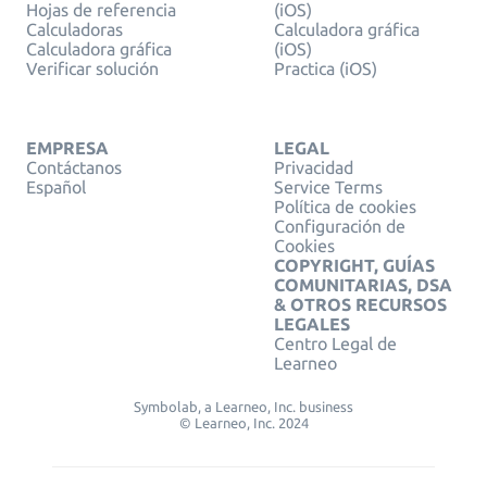
Hojas de referencia
(iOS)
Calculadoras
Calculadora gráfica
Calculadora gráfica
(iOS)
Verificar solución
Practica (iOS)
EMPRESA
LEGAL
Contáctanos
Privacidad
Español
Service Terms
Política de cookies
Configuración de
Cookies
COPYRIGHT, GUÍAS
COMUNITARIAS, DSA
& OTROS RECURSOS
LEGALES
Centro Legal de
Learneo
Symbolab, a Learneo, Inc. business
© Learneo, Inc. 2024