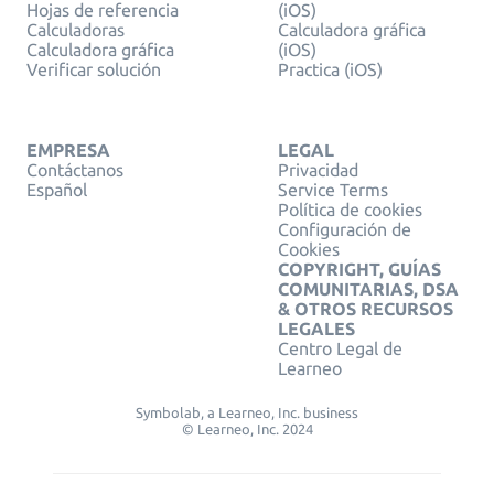
Hojas de referencia
(iOS)
Calculadoras
Calculadora gráfica
Calculadora gráfica
(iOS)
Verificar solución
Practica (iOS)
EMPRESA
LEGAL
Contáctanos
Privacidad
Español
Service Terms
Política de cookies
Configuración de
Cookies
COPYRIGHT, GUÍAS
COMUNITARIAS, DSA
& OTROS RECURSOS
LEGALES
Centro Legal de
Learneo
Symbolab, a Learneo, Inc. business
© Learneo, Inc. 2024