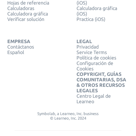
Hojas de referencia
(iOS)
Calculadoras
Calculadora gráfica
Calculadora gráfica
(iOS)
Verificar solución
Practica (iOS)
EMPRESA
LEGAL
Contáctanos
Privacidad
Español
Service Terms
Política de cookies
Configuración de
Cookies
COPYRIGHT, GUÍAS
COMUNITARIAS, DSA
& OTROS RECURSOS
LEGALES
Centro Legal de
Learneo
Symbolab, a Learneo, Inc. business
© Learneo, Inc. 2024