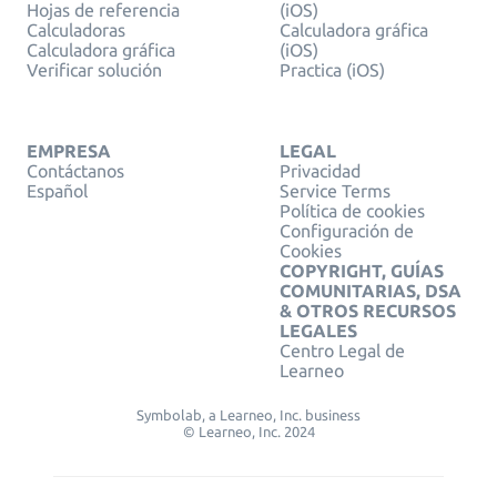
Hojas de referencia
(iOS)
Calculadoras
Calculadora gráfica
Calculadora gráfica
(iOS)
Verificar solución
Practica (iOS)
EMPRESA
LEGAL
Contáctanos
Privacidad
Español
Service Terms
Política de cookies
Configuración de
Cookies
COPYRIGHT, GUÍAS
COMUNITARIAS, DSA
& OTROS RECURSOS
LEGALES
Centro Legal de
Learneo
Symbolab, a Learneo, Inc. business
© Learneo, Inc. 2024