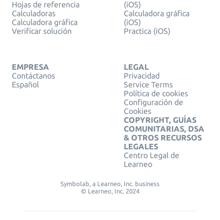
Hojas de referencia
(iOS)
Calculadoras
Calculadora gráfica
Calculadora gráfica
(iOS)
Verificar solución
Practica (iOS)
EMPRESA
LEGAL
Contáctanos
Privacidad
Español
Service Terms
Política de cookies
Configuración de
Cookies
COPYRIGHT, GUÍAS
COMUNITARIAS, DSA
& OTROS RECURSOS
LEGALES
Centro Legal de
Learneo
Symbolab, a Learneo, Inc. business
© Learneo, Inc. 2024