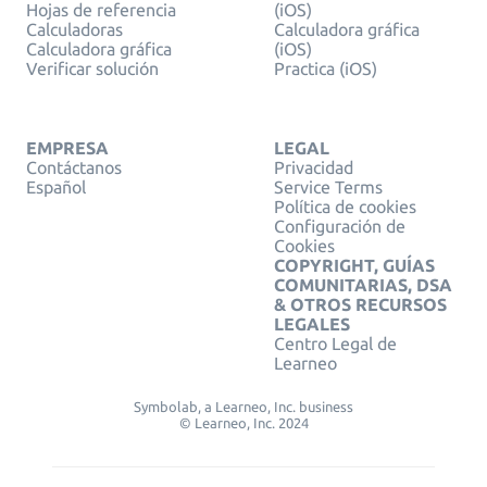
Hojas de referencia
(iOS)
Calculadoras
Calculadora gráfica
Calculadora gráfica
(iOS)
Verificar solución
Practica (iOS)
EMPRESA
LEGAL
Contáctanos
Privacidad
Español
Service Terms
Política de cookies
Configuración de
Cookies
COPYRIGHT, GUÍAS
COMUNITARIAS, DSA
& OTROS RECURSOS
LEGALES
Centro Legal de
Learneo
Symbolab, a Learneo, Inc. business
© Learneo, Inc. 2024