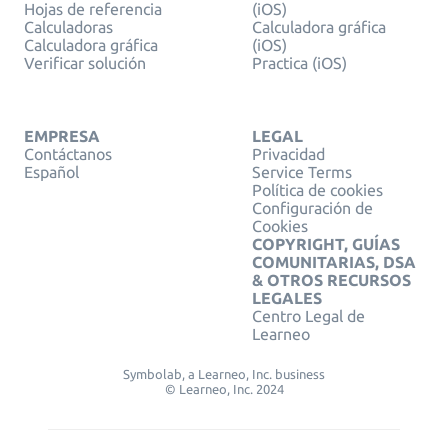
Hojas de referencia
(iOS)
Calculadoras
Calculadora gráfica
Calculadora gráfica
(iOS)
Verificar solución
Practica (iOS)
EMPRESA
LEGAL
Contáctanos
Privacidad
Español
Service Terms
Política de cookies
Configuración de
Cookies
COPYRIGHT, GUÍAS
COMUNITARIAS, DSA
& OTROS RECURSOS
LEGALES
Centro Legal de
Learneo
Symbolab, a Learneo, Inc. business
© Learneo, Inc. 2024