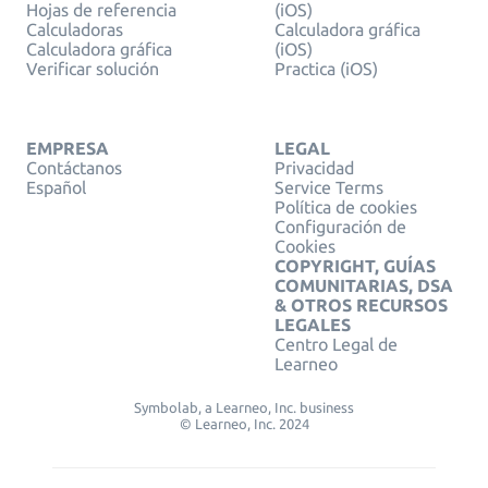
Hojas de referencia
(iOS)
Calculadoras
Calculadora gráfica
Calculadora gráfica
(iOS)
Verificar solución
Practica (iOS)
EMPRESA
LEGAL
Contáctanos
Privacidad
Español
Service Terms
Política de cookies
Configuración de
Cookies
COPYRIGHT, GUÍAS
COMUNITARIAS, DSA
& OTROS RECURSOS
LEGALES
Centro Legal de
Learneo
Symbolab, a Learneo, Inc. business
© Learneo, Inc. 2024