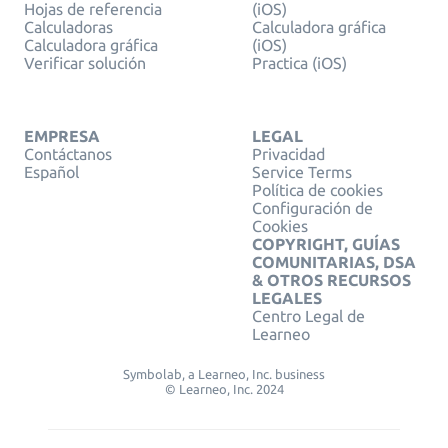
Hojas de referencia
(iOS)
Calculadoras
Calculadora gráfica
Calculadora gráfica
(iOS)
Verificar solución
Practica (iOS)
EMPRESA
LEGAL
Contáctanos
Privacidad
Español
Service Terms
Política de cookies
Configuración de
Cookies
COPYRIGHT, GUÍAS
COMUNITARIAS, DSA
& OTROS RECURSOS
LEGALES
Centro Legal de
Learneo
Symbolab, a Learneo, Inc. business
© Learneo, Inc. 2024