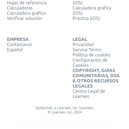
Hojas de referencia
(iOS)
Calculadoras
Calculadora gráfica
Calculadora gráfica
(iOS)
Verificar solución
Practica (iOS)
EMPRESA
LEGAL
Contáctanos
Privacidad
Español
Service Terms
Política de cookies
Configuración de
Cookies
COPYRIGHT, GUÍAS
COMUNITARIAS, DSA
& OTROS RECURSOS
LEGALES
Centro Legal de
Learneo
Symbolab, a Learneo, Inc. business
© Learneo, Inc. 2024