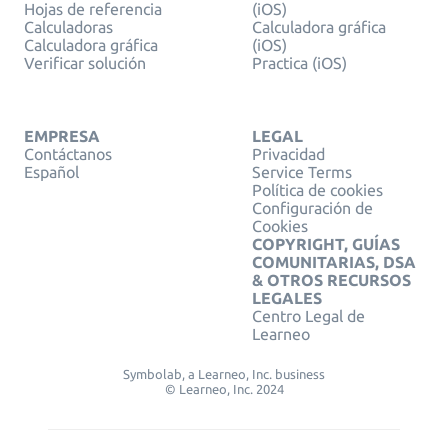
Hojas de referencia
(iOS)
Calculadoras
Calculadora gráfica
Calculadora gráfica
(iOS)
Verificar solución
Practica (iOS)
EMPRESA
LEGAL
Contáctanos
Privacidad
Español
Service Terms
Política de cookies
Configuración de
Cookies
COPYRIGHT, GUÍAS
COMUNITARIAS, DSA
& OTROS RECURSOS
LEGALES
Centro Legal de
Learneo
Symbolab, a Learneo, Inc. business
© Learneo, Inc. 2024