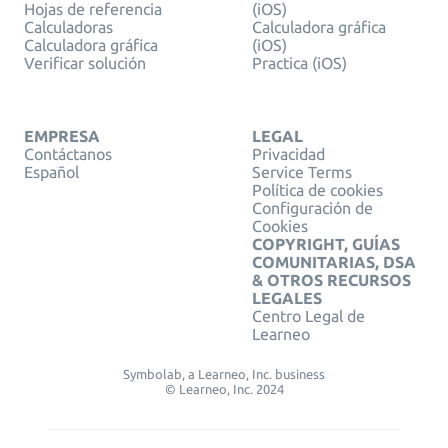
Hojas de referencia
(iOS)
Calculadoras
Calculadora gráfica
Calculadora gráfica
(iOS)
Verificar solución
Practica (iOS)
EMPRESA
LEGAL
Contáctanos
Privacidad
Español
Service Terms
Política de cookies
Configuración de
Cookies
COPYRIGHT, GUÍAS
COMUNITARIAS, DSA
& OTROS RECURSOS
LEGALES
Centro Legal de
Learneo
Symbolab, a Learneo, Inc. business
© Learneo, Inc. 2024