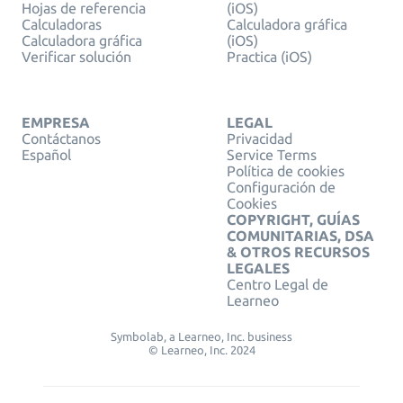
Hojas de referencia
(iOS)
Calculadoras
Calculadora gráfica
Calculadora gráfica
(iOS)
Verificar solución
Practica (iOS)
EMPRESA
LEGAL
Contáctanos
Privacidad
Español
Service Terms
Política de cookies
Configuración de
Cookies
COPYRIGHT, GUÍAS
COMUNITARIAS, DSA
& OTROS RECURSOS
LEGALES
Centro Legal de
Learneo
Symbolab, a Learneo, Inc. business
© Learneo, Inc. 2024