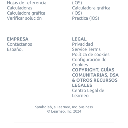
Hojas de referencia
(iOS)
Calculadoras
Calculadora gráfica
Calculadora gráfica
(iOS)
Verificar solución
Practica (iOS)
EMPRESA
LEGAL
Contáctanos
Privacidad
Español
Service Terms
Política de cookies
Configuración de
Cookies
COPYRIGHT, GUÍAS
COMUNITARIAS, DSA
& OTROS RECURSOS
LEGALES
Centro Legal de
Learneo
Symbolab, a Learneo, Inc. business
© Learneo, Inc. 2024