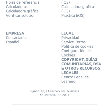
Hojas de referencia
(iOS)
Calculadoras
Calculadora gráfica
Calculadora gráfica
(iOS)
Verificar solución
Practica (iOS)
EMPRESA
LEGAL
Contáctanos
Privacidad
Español
Service Terms
Política de cookies
Configuración de
Cookies
COPYRIGHT, GUÍAS
COMUNITARIAS, DSA
& OTROS RECURSOS
LEGALES
Centro Legal de
Learneo
Symbolab, a Learneo, Inc. business
© Learneo, Inc. 2024