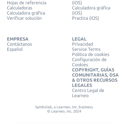
Hojas de referencia
(iOS)
Calculadoras
Calculadora gráfica
Calculadora gráfica
(iOS)
Verificar solución
Practica (iOS)
EMPRESA
LEGAL
Contáctanos
Privacidad
Español
Service Terms
Política de cookies
Configuración de
Cookies
COPYRIGHT, GUÍAS
COMUNITARIAS, DSA
& OTROS RECURSOS
LEGALES
Centro Legal de
Learneo
Symbolab, a Learneo, Inc. business
© Learneo, Inc. 2024