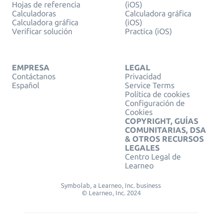
Hojas de referencia
(iOS)
Calculadoras
Calculadora gráfica
Calculadora gráfica
(iOS)
Verificar solución
Practica (iOS)
EMPRESA
LEGAL
Contáctanos
Privacidad
Español
Service Terms
Política de cookies
Configuración de
Cookies
COPYRIGHT, GUÍAS
COMUNITARIAS, DSA
& OTROS RECURSOS
LEGALES
Centro Legal de
Learneo
Symbolab, a Learneo, Inc. business
© Learneo, Inc. 2024