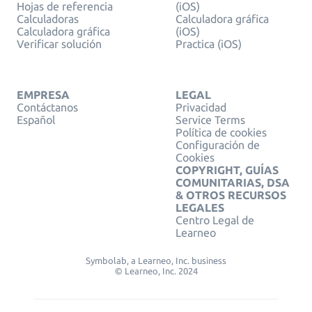
Hojas de referencia
(iOS)
Calculadoras
Calculadora gráfica
Calculadora gráfica
(iOS)
Verificar solución
Practica (iOS)
EMPRESA
LEGAL
Contáctanos
Privacidad
Español
Service Terms
Política de cookies
Configuración de
Cookies
COPYRIGHT, GUÍAS
COMUNITARIAS, DSA
& OTROS RECURSOS
LEGALES
Centro Legal de
Learneo
Symbolab, a Learneo, Inc. business
© Learneo, Inc. 2024