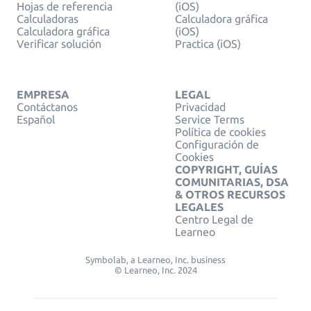
Hojas de referencia
(iOS)
Calculadoras
Calculadora gráfica
Calculadora gráfica
(iOS)
Verificar solución
Practica (iOS)
EMPRESA
LEGAL
Contáctanos
Privacidad
Español
Service Terms
Política de cookies
Configuración de
Cookies
COPYRIGHT, GUÍAS
COMUNITARIAS, DSA
& OTROS RECURSOS
LEGALES
Centro Legal de
Learneo
Symbolab, a Learneo, Inc. business
© Learneo, Inc. 2024