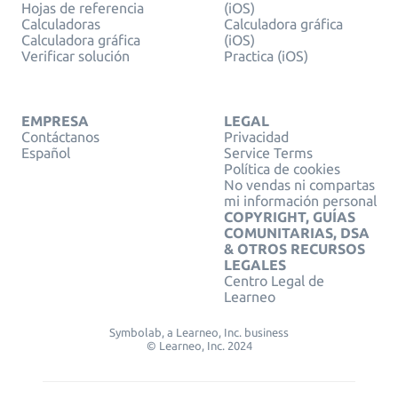
Hojas de referencia
(iOS)
Calculadoras
Calculadora gráfica
Calculadora gráfica
(iOS)
Verificar solución
Practica (iOS)
EMPRESA
LEGAL
Contáctanos
Privacidad
Español
Service Terms
Política de cookies
No vendas ni compartas
mi información personal
COPYRIGHT, GUÍAS
COMUNITARIAS, DSA
& OTROS RECURSOS
LEGALES
Centro Legal de
Learneo
Symbolab, a Learneo, Inc. business
© Learneo, Inc. 2024