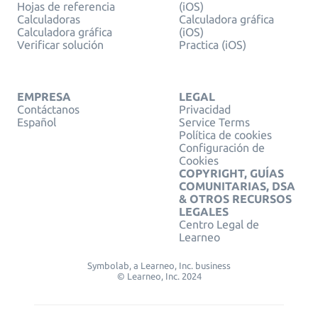
Hojas de referencia
(iOS)
Calculadoras
Calculadora gráfica
Calculadora gráfica
(iOS)
Verificar solución
Practica (iOS)
EMPRESA
LEGAL
Contáctanos
Privacidad
Español
Service Terms
Política de cookies
Configuración de
Cookies
COPYRIGHT, GUÍAS
COMUNITARIAS, DSA
& OTROS RECURSOS
LEGALES
Centro Legal de
Learneo
Symbolab, a Learneo, Inc. business
© Learneo, Inc. 2024