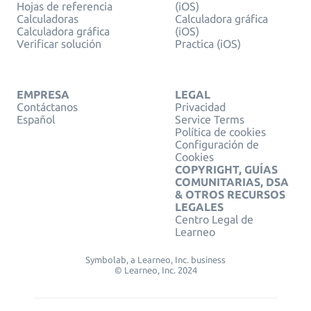
Hojas de referencia
(iOS)
Calculadoras
Calculadora gráfica
Calculadora gráfica
(iOS)
Verificar solución
Practica (iOS)
EMPRESA
LEGAL
Contáctanos
Privacidad
Español
Service Terms
Política de cookies
Configuración de
Cookies
COPYRIGHT, GUÍAS
COMUNITARIAS, DSA
& OTROS RECURSOS
LEGALES
Centro Legal de
Learneo
Symbolab, a Learneo, Inc. business
© Learneo, Inc. 2024