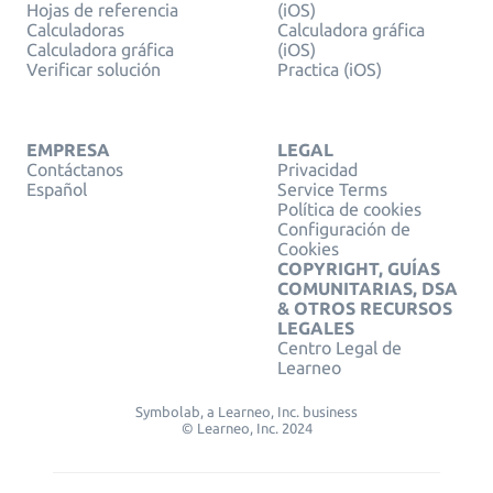
Hojas de referencia
(iOS)
Calculadoras
Calculadora gráfica
Calculadora gráfica
(iOS)
Verificar solución
Practica (iOS)
EMPRESA
LEGAL
Contáctanos
Privacidad
Español
Service Terms
Política de cookies
Configuración de
Cookies
COPYRIGHT, GUÍAS
COMUNITARIAS, DSA
& OTROS RECURSOS
LEGALES
Centro Legal de
Learneo
Symbolab, a Learneo, Inc. business
© Learneo, Inc. 2024