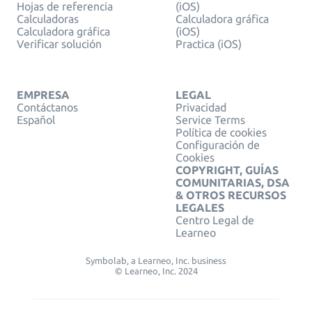
Hojas de referencia
(iOS)
Calculadoras
Calculadora gráfica
Calculadora gráfica
(iOS)
Verificar solución
Practica (iOS)
EMPRESA
LEGAL
Contáctanos
Privacidad
Español
Service Terms
Política de cookies
Configuración de
Cookies
COPYRIGHT, GUÍAS
COMUNITARIAS, DSA
& OTROS RECURSOS
LEGALES
Centro Legal de
Learneo
Symbolab, a Learneo, Inc. business
© Learneo, Inc. 2024