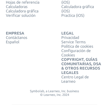
Hojas de referencia
(iOS)
Calculadoras
Calculadora gráfica
Calculadora gráfica
(iOS)
Verificar solución
Practica (iOS)
EMPRESA
LEGAL
Contáctanos
Privacidad
Español
Service Terms
Política de cookies
Configuración de
Cookies
COPYRIGHT, GUÍAS
COMUNITARIAS, DSA
& OTROS RECURSOS
LEGALES
Centro Legal de
Learneo
Symbolab, a Learneo, Inc. business
© Learneo, Inc. 2024