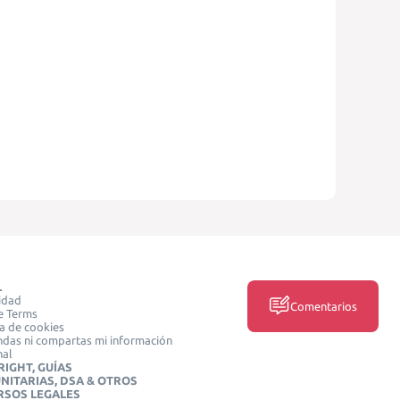
L
idad
Comentarios
e Terms
ca de cookies
das ni compartas mi información
nal
IGHT, GUÍAS
NITARIAS, DSA & OTROS
RSOS LEGALES