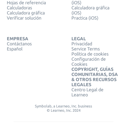
Hojas de referencia
(iOS)
Calculadoras
Calculadora gráfica
Calculadora gráfica
(iOS)
Verificar solución
Practica (iOS)
EMPRESA
LEGAL
Contáctanos
Privacidad
Español
Service Terms
Política de cookies
Configuración de
Cookies
COPYRIGHT, GUÍAS
COMUNITARIAS, DSA
& OTROS RECURSOS
LEGALES
Centro Legal de
Learneo
Symbolab, a Learneo, Inc. business
© Learneo, Inc. 2024