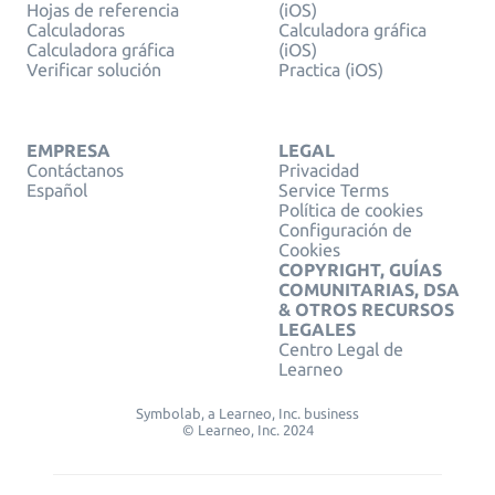
Hojas de referencia
(iOS)
Calculadoras
Calculadora gráfica
Calculadora gráfica
(iOS)
Verificar solución
Practica (iOS)
EMPRESA
LEGAL
Contáctanos
Privacidad
Español
Service Terms
Política de cookies
Configuración de
Cookies
COPYRIGHT, GUÍAS
COMUNITARIAS, DSA
& OTROS RECURSOS
LEGALES
Centro Legal de
Learneo
Symbolab, a Learneo, Inc. business
© Learneo, Inc. 2024