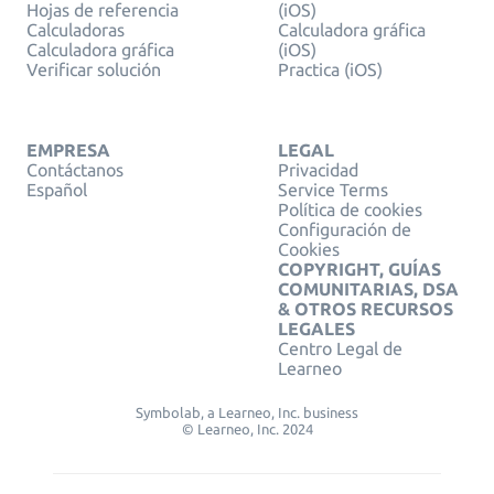
Hojas de referencia
(iOS)
Calculadoras
Calculadora gráfica
Calculadora gráfica
(iOS)
Verificar solución
Practica (iOS)
EMPRESA
LEGAL
Contáctanos
Privacidad
Español
Service Terms
Política de cookies
Configuración de
Cookies
COPYRIGHT, GUÍAS
COMUNITARIAS, DSA
& OTROS RECURSOS
LEGALES
Centro Legal de
Learneo
Symbolab, a Learneo, Inc. business
© Learneo, Inc. 2024