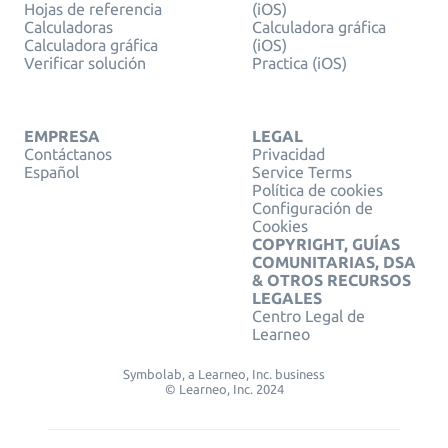
Hojas de referencia
(iOS)
Calculadoras
Calculadora gráfica
Calculadora gráfica
(iOS)
Verificar solución
Practica (iOS)
EMPRESA
LEGAL
Contáctanos
Privacidad
Español
Service Terms
Política de cookies
Configuración de
Cookies
COPYRIGHT, GUÍAS
COMUNITARIAS, DSA
& OTROS RECURSOS
LEGALES
Centro Legal de
Learneo
Symbolab, a Learneo, Inc. business
© Learneo, Inc. 2024