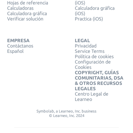
Hojas de referencia
(iOS)
Calculadoras
Calculadora gráfica
Calculadora gráfica
(iOS)
Verificar solución
Practica (iOS)
EMPRESA
LEGAL
Contáctanos
Privacidad
Español
Service Terms
Política de cookies
Configuración de
Cookies
COPYRIGHT, GUÍAS
COMUNITARIAS, DSA
& OTROS RECURSOS
LEGALES
Centro Legal de
Learneo
Symbolab, a Learneo, Inc. business
© Learneo, Inc. 2024