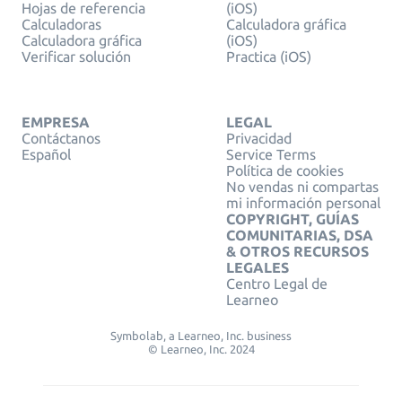
Hojas de referencia
(iOS)
Calculadoras
Calculadora gráfica
Calculadora gráfica
(iOS)
Verificar solución
Practica (iOS)
EMPRESA
LEGAL
Contáctanos
Privacidad
Español
Service Terms
Política de cookies
No vendas ni compartas
mi información personal
COPYRIGHT, GUÍAS
COMUNITARIAS, DSA
& OTROS RECURSOS
LEGALES
Centro Legal de
Learneo
Symbolab, a Learneo, Inc. business
© Learneo, Inc. 2024