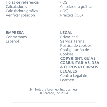
Hojas de referencia
(iOS)
Calculadoras
Calculadora gráfica
Calculadora gráfica
(iOS)
Verificar solución
Practica (iOS)
EMPRESA
LEGAL
Contáctanos
Privacidad
Español
Service Terms
Política de cookies
Configuración de
Cookies
COPYRIGHT, GUÍAS
COMUNITARIAS, DSA
& OTROS RECURSOS
LEGALES
Centro Legal de
Learneo
Symbolab, a Learneo, Inc. business
© Learneo, Inc. 2024