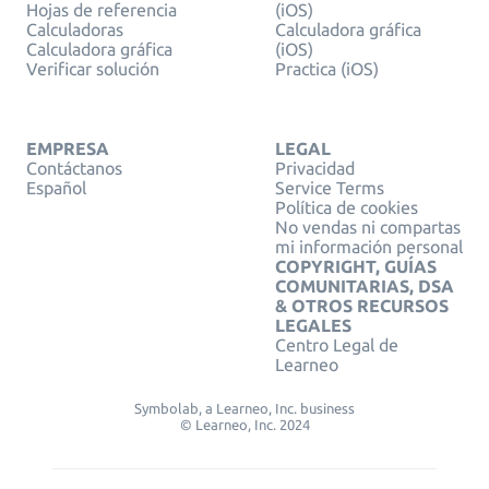
Hojas de referencia
(iOS)
Calculadoras
Calculadora gráfica
Calculadora gráfica
(iOS)
Verificar solución
Practica (iOS)
EMPRESA
LEGAL
Contáctanos
Privacidad
Español
Service Terms
Política de cookies
No vendas ni compartas
mi información personal
COPYRIGHT, GUÍAS
COMUNITARIAS, DSA
& OTROS RECURSOS
LEGALES
Centro Legal de
Learneo
Symbolab, a Learneo, Inc. business
© Learneo, Inc. 2024