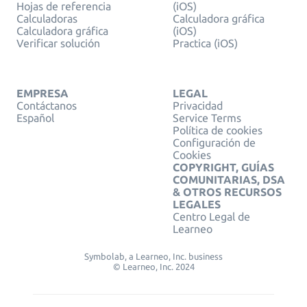
Hojas de referencia
(iOS)
Calculadoras
Calculadora gráfica
Calculadora gráfica
(iOS)
Verificar solución
Practica (iOS)
EMPRESA
LEGAL
Contáctanos
Privacidad
Español
Service Terms
Política de cookies
Configuración de
Cookies
COPYRIGHT, GUÍAS
COMUNITARIAS, DSA
& OTROS RECURSOS
LEGALES
Centro Legal de
Learneo
Symbolab, a Learneo, Inc. business
© Learneo, Inc. 2024