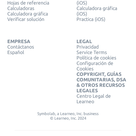
Hojas de referencia
(iOS)
Calculadoras
Calculadora gráfica
Calculadora gráfica
(iOS)
Verificar solución
Practica (iOS)
EMPRESA
LEGAL
Contáctanos
Privacidad
Español
Service Terms
Política de cookies
Configuración de
Cookies
COPYRIGHT, GUÍAS
COMUNITARIAS, DSA
& OTROS RECURSOS
LEGALES
Centro Legal de
Learneo
Symbolab, a Learneo, Inc. business
© Learneo, Inc. 2024