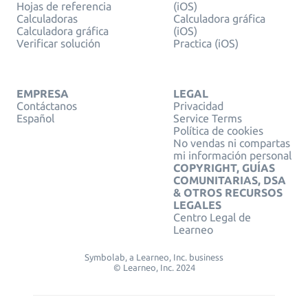
Hojas de referencia
(iOS)
Calculadoras
Calculadora gráfica
Calculadora gráfica
(iOS)
Verificar solución
Practica (iOS)
EMPRESA
LEGAL
Contáctanos
Privacidad
Español
Service Terms
Política de cookies
No vendas ni compartas
mi información personal
COPYRIGHT, GUÍAS
COMUNITARIAS, DSA
& OTROS RECURSOS
LEGALES
Centro Legal de
Learneo
Symbolab, a Learneo, Inc. business
© Learneo, Inc. 2024