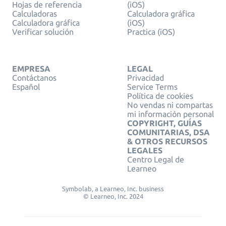
Hojas de referencia
(iOS)
Calculadoras
Calculadora gráfica
Calculadora gráfica
(iOS)
Verificar solución
Practica (iOS)
EMPRESA
LEGAL
Contáctanos
Privacidad
Español
Service Terms
Política de cookies
No vendas ni compartas
mi información personal
COPYRIGHT, GUÍAS
COMUNITARIAS, DSA
& OTROS RECURSOS
LEGALES
Centro Legal de
Learneo
Symbolab, a Learneo, Inc. business
© Learneo, Inc. 2024