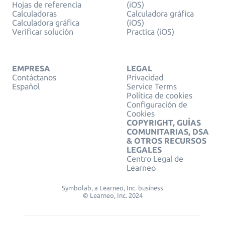
Hojas de referencia
(iOS)
Calculadoras
Calculadora gráfica
Calculadora gráfica
(iOS)
Verificar solución
Practica (iOS)
EMPRESA
LEGAL
Contáctanos
Privacidad
Español
Service Terms
Política de cookies
Configuración de
Cookies
COPYRIGHT, GUÍAS
COMUNITARIAS, DSA
& OTROS RECURSOS
LEGALES
Centro Legal de
Learneo
Symbolab, a Learneo, Inc. business
© Learneo, Inc. 2024