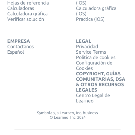
Hojas de referencia
(iOS)
Calculadoras
Calculadora gráfica
Calculadora gráfica
(iOS)
Verificar solución
Practica (iOS)
EMPRESA
LEGAL
Contáctanos
Privacidad
Español
Service Terms
Política de cookies
Configuración de
Cookies
COPYRIGHT, GUÍAS
COMUNITARIAS, DSA
& OTROS RECURSOS
LEGALES
Centro Legal de
Learneo
Symbolab, a Learneo, Inc. business
© Learneo, Inc. 2024