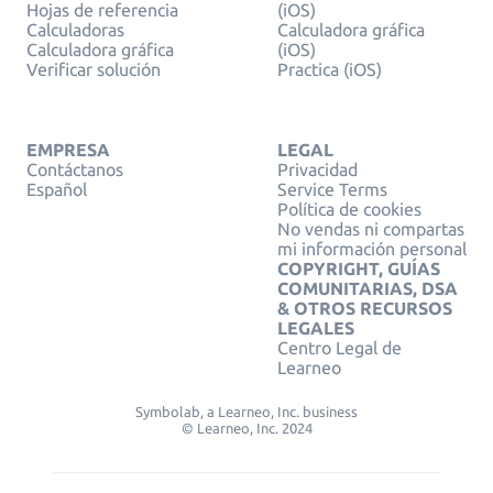
Hojas de referencia
(iOS)
Calculadoras
Calculadora gráfica
Calculadora gráfica
(iOS)
Verificar solución
Practica (iOS)
EMPRESA
LEGAL
Contáctanos
Privacidad
Español
Service Terms
Política de cookies
No vendas ni compartas
mi información personal
COPYRIGHT, GUÍAS
COMUNITARIAS, DSA
& OTROS RECURSOS
LEGALES
Centro Legal de
Learneo
Symbolab, a Learneo, Inc. business
© Learneo, Inc. 2024